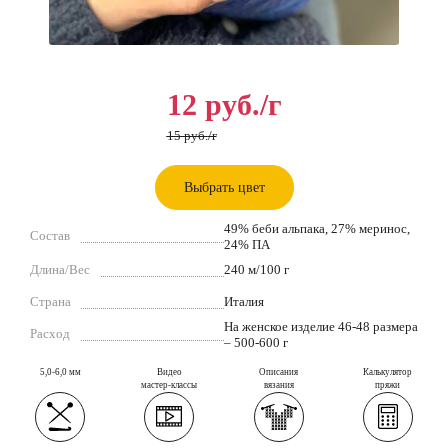
12
руб.
/г
15
руб.
/г
Выбрать цвет
49% беби альпака, 27% меринос,
Состав
24% ПА
Длина/Вес
240 м/100 г
Страна
Италия
На женское изделие 46-48 размера
Расход
– 500-600 г
5,0-6,0 мм
Видео
Описания
Калькулятор
мастер-классы
вязания
пряжи