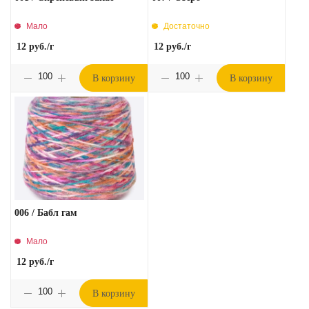
Мало
Достаточно
12
руб.
/г
12
руб.
/г
В корзину
В корзину
006 / Бабл гам
Мало
12
руб.
/г
В корзину