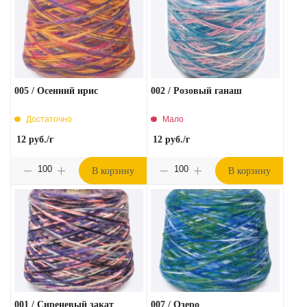
005 / Осенний ирис
002 / Розовый ганаш
Достаточно
Мало
12
руб.
/г
12
руб.
/г
В корзину
В корзину
001 / Сиреневый закат
007 / Озеро