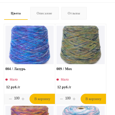
Цвета
Описание
Отзывы
004 / Лазурь
009 / Мох
Мало
Мало
12
руб.
/г
12
руб.
/г
В корзину
В корзину