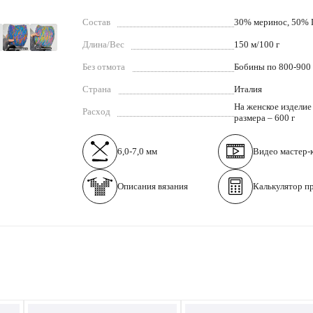
Состав
30% меринос, 50% 
Длина/Вес
150 м/100 г
Без отмота
Бобины по 800-900 
Страна
Италия
На женское изделие
Расход
размера – 600 г
6,0-7,0 мм
Видео
мастер-
Описания вязания
Калькулятор п