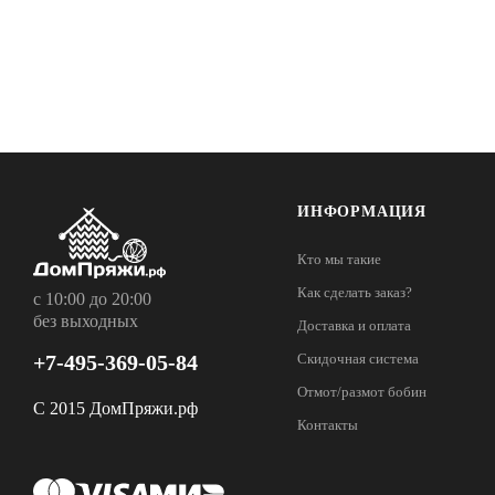
ИНФОРМАЦИЯ
Кто мы такие
Как сделать заказ?
с 10:00 до 20:00
без выходных
Доставка и оплата
+7-495-369-05-84
Скидочная система
Отмот/размот бобин
С 2015 ДомПряжи.рф
Контакты