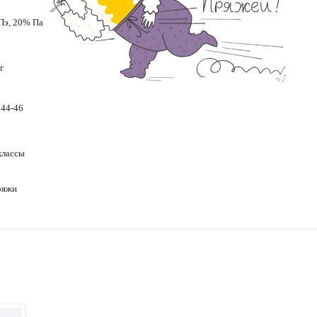
Пэ, 20% Па
г
 44-46
классы
ряжи