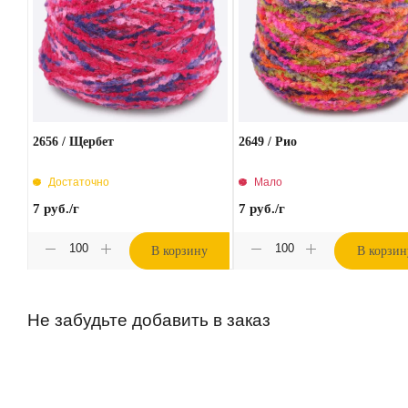
2656 / Щербет
2649 / Рио
Достаточно
Мало
7
руб.
/г
7
руб.
/г
В корзину
В корзин
Не забудьте добавить в заказ