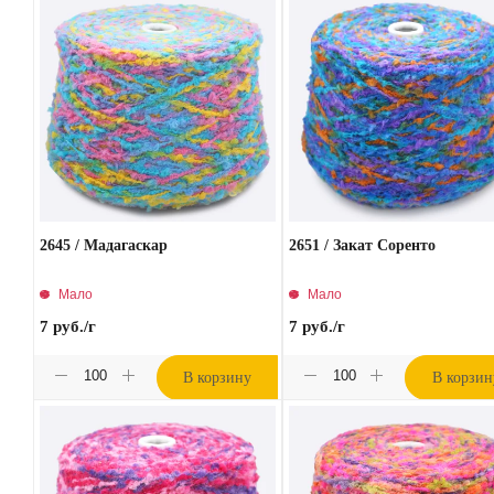
2645 / Мадагаскар
2651 / Закат Соренто
Мало
Мало
7
руб.
/г
7
руб.
/г
В корзину
В корзин