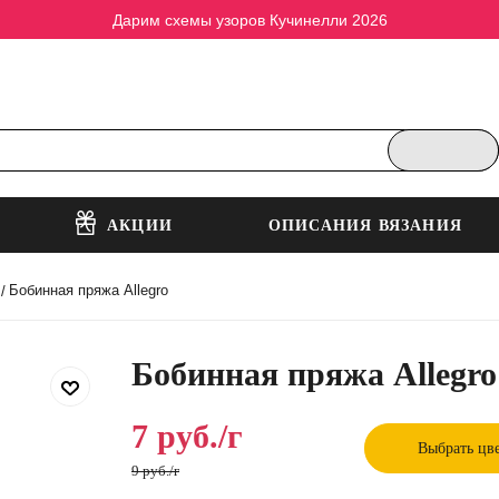
Дарим схемы узоров Кучинелли 2026
АКЦИИ
ОПИСАНИЯ ВЯЗАНИЯ
Бобинная пряжа Allegro
/
Бобинная пряжа Allegro
7
руб.
/г
Выбрать цв
9
руб.
/г