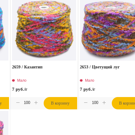
2659 / Казантип
2653 / Цветущий луг
Мало
Мало
7
руб.
/г
7
руб.
/г
у
В корзину
В корзи