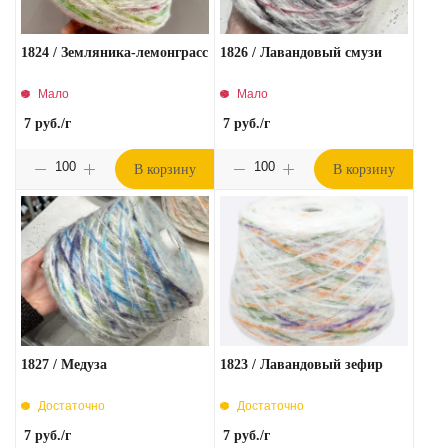
1824 / Земляника-лемонграсс
1826 / Лавандовый смузи
Мало
Мало
7
руб.
/г
7
руб.
/г
В корзину
В корзину
1827 / Медуза
1823 / Лавандовый зефир
Достаточно
Достаточно
7
руб.
/г
7
руб.
/г