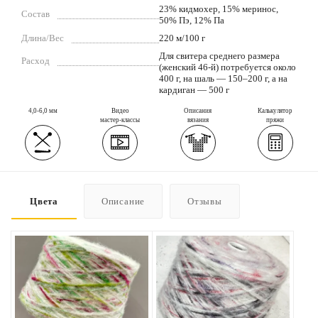
23% кидмохер, 15% меринос,
Состав
50% Пэ, 12% Па
Длина/Вес
220 м/100 г
Для свитера среднего размера
Расход
(женский 46-й) потребуется около
400 г, на шаль — 150–200 г, а на
кардиган — 500 г
4,0-6,0 мм
Видео
Описания
Калькулятор
мастер-классы
вязания
пряжи
Цвета
Описание
Отзывы