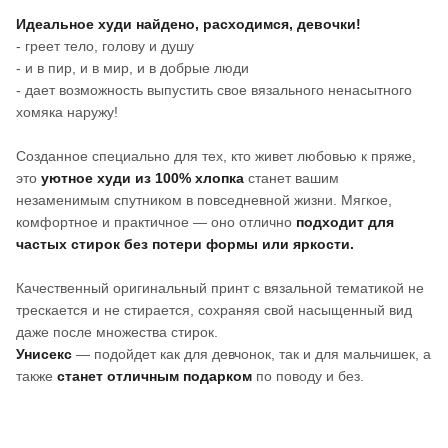
Идеальное худи найдено, расходимся, девочки!
- греет тело, голову и душу
- и в пир, и в мир, и в добрые люди
- дает возможность выпустить свое вязального ненасытного
хомяка наружу!
Созданное специально для тех, кто живет любовью к пряже,
это
уютное худи из 100% хлопка
станет вашим
незаменимым спутником в повседневной жизни. Мягкое,
комфортное и практичное — оно отлично
подходит для
частых стирок без потери формы или яркости.
Качественный оригинальный принт с вязальной тематикой не
трескается и не стирается, сохраняя свой насыщенный вид
даже после множества стирок.
Унисекс
— подойдет как для девчонок, так и для мальчишек, а
также
станет отличным подарком
по поводу и без.