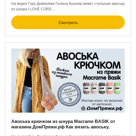
На видео Гуру Домпряжи Галина Кушнир вяжет стильную авоську
из шнура I LOVE CORD....
Смотреть
Авоська крючком из шнура Macrame BASIK от
магазина ДомПряжи.рф Как вязать авоську.