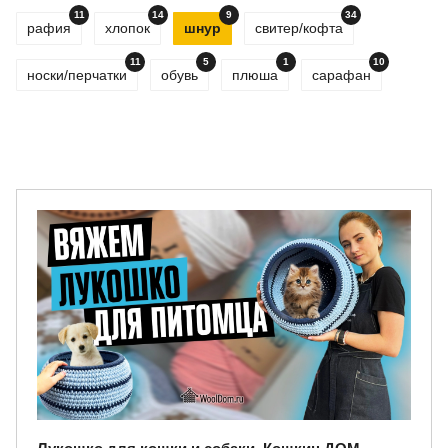
11
14
9
34
рафия
хлопок
шнур
свитер/кофта
11
5
1
10
носки/перчатки
обувь
плюша
сарафан