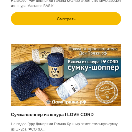
На видео Гуру Домпряжи Галина Кушнир вяжет стильную авоську
из шнура Macrame BASIK....
Смотреть
Сумка-шоппер из шнура I LOVE CORD
На видео Гуру Домпряжи Галина Кушнир вяжет стильную сумку
из шнура I❤CORD....