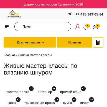
Дарим схемы узоров Кучинелли 2026
+7-495-369-05-84
0
0
Каталог товаров
Новинки
Главная
Онлайн мастер-классы
/
Живые мастер-классы по
вязанию шнуром
42
29
37
толстая пряжа
интерьер
прямой эфир
27
19
25
16
шапка
трикотажная пряжа
сумка
шарф