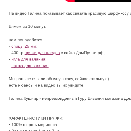
На видео Галина показывает как связать красивую шарф-кос
Вяжем за 10 минут.
нам понадобится:
-
спицы 25 мм
;
- 400 гр
пряжи для пледов
с сайта ДомПряжи.рф;
-
игла для валяния
;
-
щетка для валяния
.
Мы раньше вязали обычную косу, сейчас стильную)
есть нюансы и на видео вы их увидите.
Галина Кушнир - непревзойденный Гуру Вязания магазина Дом
ХАРАКТЕРИСТИКИ ПРЯЖИ:
• 100% шерсть мериноса
• Вес мотка: от 1 кг до 7 кг