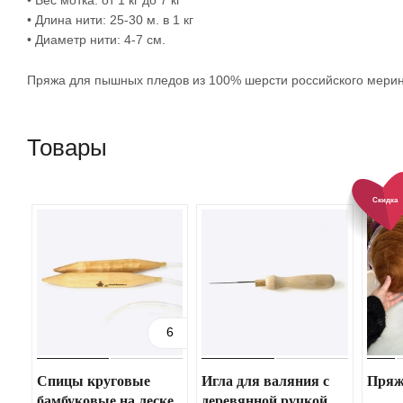
• Длина нити: 25-30 м. в 1 кг
• Диаметр нити: 4-7 см.
Пряжа для пышных пледов из 100% шерсти российского мерин
Товары
Скидка
6
Спицы круговые
Игла для валяния с
Пряж
бамбуковые на леске
деревянной ручкой