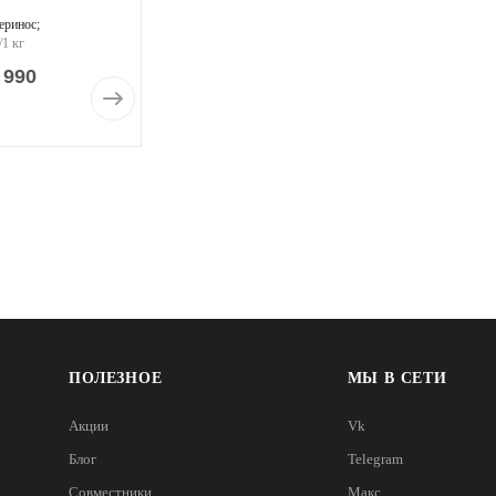
еринос;
/1 кг
 990
ПОЛЕЗНОЕ
МЫ В СЕТИ
Акции
Vk
Блог
Telegram
Совместники
Макс