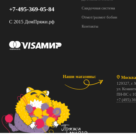
+7-495-369-05-84
Скидочная система
Отмот/размот бобин
С 2015 ДомПряжи.рф
Контакты
Наши магазины:
Москва
129327, г. 
ул. Коминте
ПН-ВС с 10
+7 (495) 3