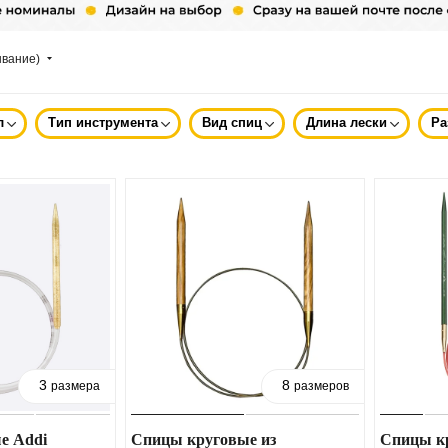
ывание)
л
Тип инструмента
Вид спиц
Длина лески
Ра
3
8
размера
размеров
е Addi
Спицы круговые из
Спицы кр