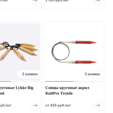
б.
/шт
1 555 руб.
/шт
2
3
размера
размера
уговые Lykke Big
Спицы круговые акрил
od
KnitPro Trendz
руб.
/шт
от 610 руб.
/шт