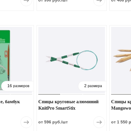
от 990 руб.
/шт
от 408 ру
16
2
размеров
размера
е, бамбук
Спицы круговые алюминий
Спицы кр
KnitPro SmartStix
Mangowo
от 596 руб.
/шт
от 1 550 