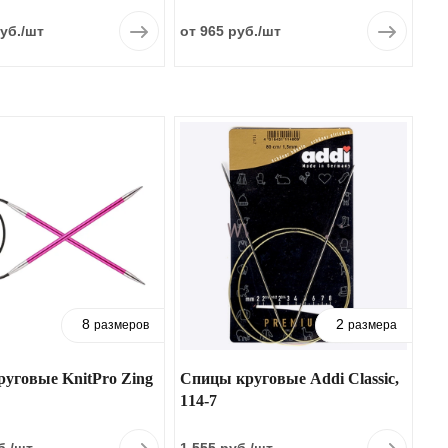
KnitPro Royale
уб.
/шт
от 965 руб.
/шт
8
2
размеров
размера
уговые KnitPro Zing
Спицы круговые Addi Classic,
114-7