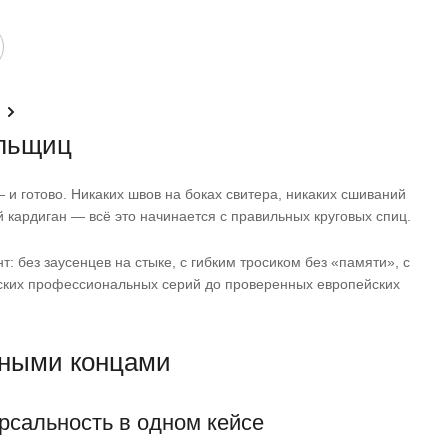
альщиц
 и готово. Никаких швов на боках свитера, никаких сшиваний
ый кардиган — всё это начинается с правильных круговых спиц.
 без заусенцев на стыке, с гибким тросиком без «памяти», с
нских профессиональных серий до проверенных европейских
мными концами
сальность в одном кейсе