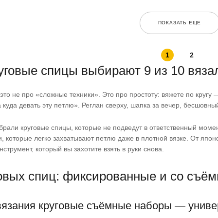
ПОКАЗАТЬ ЕЩЕ
1
2
уговые спицы выбирают 9 из 10 вяз
то не про «сложные техники». Это про простоту: вяжете по кругу —
а куда девать эту петлю». Реглан сверху, шапка за вечер, бесшовн
али круговые спицы, которые не подведут в ответственный момент:
, которые легко захватывают петлю даже в плотной вязке. От япо
струмент, который вы захотите взять в руки снова.
овых спиц: фиксированные и со съё
язания круговые съёмные наборы — универ