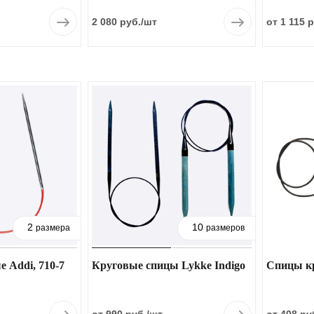
2 080 руб.
/шт
от 1 115 р
2
10
размера
размеров
 Addi, 710-7
Круговые спицы Lykke Indigo
Спицы кр