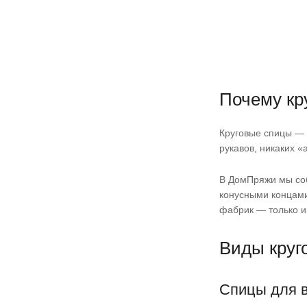
Почему кр
Круговые спицы — э
рукавов, никаких «
В ДомПряжи мы собр
конусными концами
фабрик — только ин
Виды круг
Спицы для в