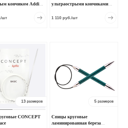
ым кончиком Addi
ультраострыми кончиками
, 705-2
HiyaHiya Sharp Fixed Circular
.
/шт
1 110 руб.
/шт
13
5
размеров
размеров
руговые CONCEPT
Спицы круговые
ace
ламинированная береза