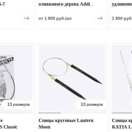
5-7
оливкового дерева Addi
удлиненн
Nature, 575-7
Christmas
от 1 805 руб.
/шт
1 850 руб
13
13
размеров
размеров
е
Спицы круговые Lantern
Спицы к
Classic
Moon
KATIA L