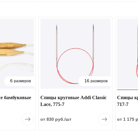
6
16
размеров
размеров
е бамбуковые
Спицы круговые Addi Classic
Спицы кр
Lace, 775-7
717-7
от 830 руб.
/шт
от 1 175 