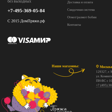
без выходных
Доставка и оплата
+7-495-369-05-84
Скидочная система
Отмот/размот бобин
С 2015 ДомПряжи.рф
Контакты
Наши магазины:
Москва
129327, г. 
ул. Коминте
ПН-ВС с 10
+7 (495) 3